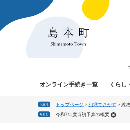
ペ
メ
ー
ニ
ジ
ュ
の
ー
先
を
頭
飛
で
ば
す
し
。
て
本
文
へ
オンライン手続き一覧
くらし
トップページ
>
組織でさがす
>
総
現在地
令和7年度当初予算の概要
足あと