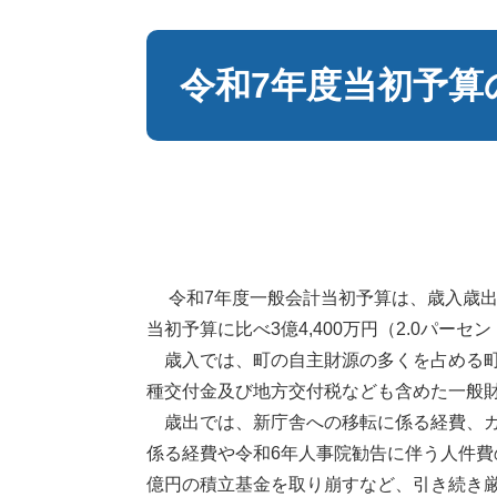
本
文
令和7年度当初予算
令和7年度一般会計当初予算は、歳入歳出総額
当初予算に比べ3億4,400万円（2.0パー
歳入では、町の自主財源の多くを占める町
種交付金及び地方交付税なども含めた一般財源
歳出では、新庁舎への移転に係る経費、ガ
係る経費や令和6年人事院勧告に伴う人件費
億円の積立基金を取り崩すなど、引き続き