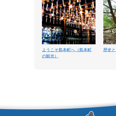
ようこそ島本町へ（島本町
歴史と
の観光）