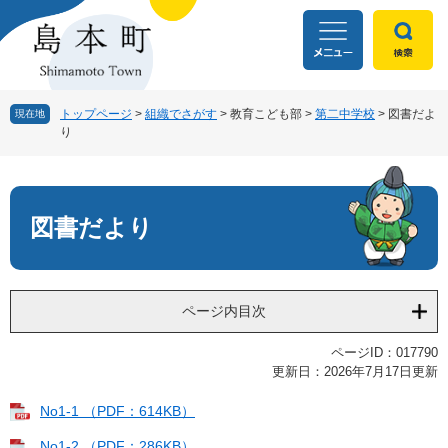
ペ
メ
ー
ニ
ジ
ュ
の
ー
先
を
頭
飛
トップページ
>
組織でさがす
>
教育こども部
>
第二中学校
>
図書だよ
現在地
り
で
ば
す
し
本
。
て
文
本
文
図書だより
へ
ページ内目次
ページID：017790
更新日：2026年7月17日更新
No1-1 （PDF：614KB）
No1-2 （PDF：286KB）