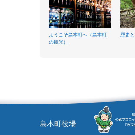
ようこそ島本町へ（島本町
歴史と
の観光）
島本町役場