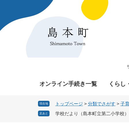
ペ
メ
ー
ニ
ジ
ュ
の
ー
先
を
頭
飛
で
ば
す
し
。
て
本
文
へ
オンライン手続き一覧
くらし
トップページ
>
分類でさがす
>
子
現在地
学校だより（島本町立第二小学校）
足あと