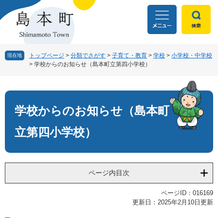
ペ
メ
ー
ニ
ジ
ュ
の
ー
先
を
頭
飛
トップページ
>
分類でさがす
>
子育て・教育
>
学校
>
小学校・中学校
現在地
>
学校からのお知らせ（島本町立第四小学校）
で
ば
す
し
本
。
て
文
本
文
学校からのお知らせ（島本町
へ
立第四小学校）
ページ内目次
ページID：016169
更新日：2025年2月10日更新