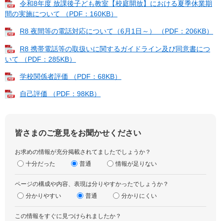
令和8年度 放課後子ども教室【校庭開放】における夏季休業期
間の実施について （PDF：160KB）
R8 夜間等の電話対応について（6月1日～） （PDF：206KB）
R8 携帯電話等の取扱いに関するガイドライン及び同意書につ
いて （PDF：285KB）
学校関係者評価 （PDF：68KB）
自己評価 （PDF：98KB）
皆さまのご意見をお聞かせください
お求めの情報が充分掲載されてましたでしょうか？
十分だった
普通
情報が足りない
ページの構成や内容、表現は分りやすかったでしょうか？
分かりやすい
普通
分かりにくい
この情報をすぐに見つけられましたか？