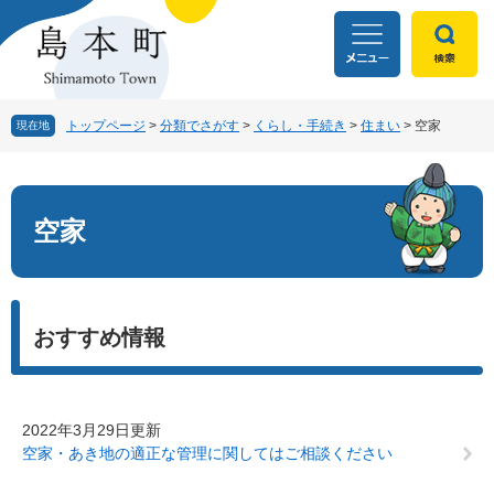
ペ
メ
ー
ニ
ジ
ュ
の
ー
先
を
頭
飛
トップページ
>
分類でさがす
>
くらし・手続き
>
住まい
>
空家
現在地
で
ば
す
し
本
。
て
文
本
空家
文
へ
おすすめ情報
2022年3月29日更新
空家・あき地の適正な管理に関してはご相談ください