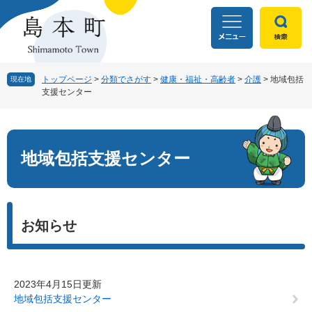
ペ
メ
ー
ニ
ジ
ュ
の
ー
先
を
頭
飛
トップページ
>
分類でさがす
>
健康・福祉・高齢者
>
介護
>
地域包括
現在地
支援センター
で
ば
す
し
本
。
て
文
本
文
地域包括支援センター
へ
お知らせ
2023年4月15日更新
地域包括支援センター