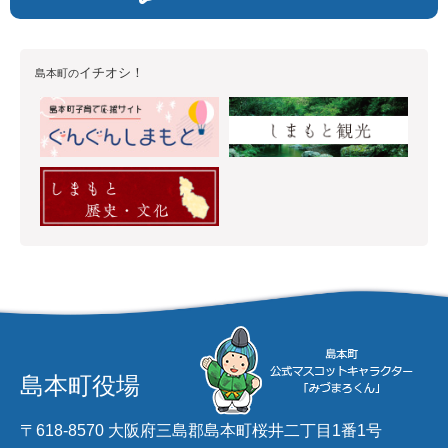
イチオシ！
島本町の
島本町役場
〒618-8570 大阪府三島郡島本町桜井二丁目1番1号