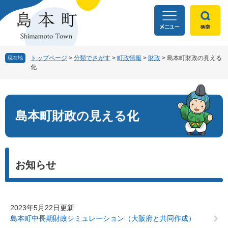
ペ
メ
ー
ニ
ジ
ュ
の
ー
先
を
頭
飛
トップページ
>
分類でさがす
>
町政情報
>
財政
>
島本町財政の見える
現在地
化
で
ば
す
し
本
。
て
文
本
文
島本町財政の見える化
へ
お知らせ
2023年5月22日更新
島本町中長期財政シミュレーション（大阪府と共同作成）