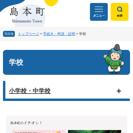
ペ
メ
ー
ニ
ジ
ュ
の
ー
先
を
頭
飛
トップページ
>
手続き・申請・証明
>
学校
現在地
で
ば
す
し
本
。
て
文
本
学校
文
へ
小学校・中学校
イチオシ！
島本町の