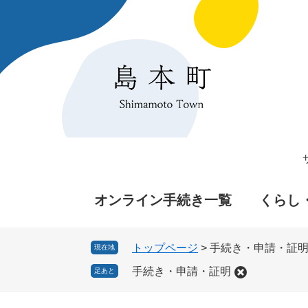
ペ
メ
ー
ニ
ジ
ュ
の
ー
先
を
頭
飛
で
ば
す
し
。
て
本
文
へ
オンライン手続き一覧
くらし
トップページ
>
手続き・申請・証
現在地
手続き・申請・証明
足あと