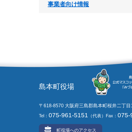
事業者向け情報
島本町役場
〒618-8570 大阪府三島郡島本町桜井二丁目
075-961-5151
075-
Tel：
（代表）
Fax：
町役場へのアクセス