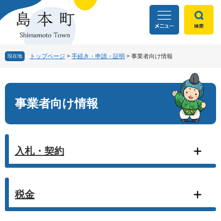
ペ
メ
ー
ニ
ジ
ュ
の
ー
先
を
頭
飛
トップページ
>
手続き・申請・証明
>
事業者向け情報
現在地
で
ば
す
し
本
。
て
文
本
事業者向け情報
文
へ
入札・契約
税金