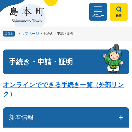
ペ
メ
ー
ニ
ジ
ュ
の
ー
先
を
頭
飛
トップページ
>
手続き・申請・証明
現在地
で
ば
す
し
本
。
て
文
本
手続き・申請・証明
文
へ
オンラインでできる手続き一覧（外部リン
ク）
新着情報