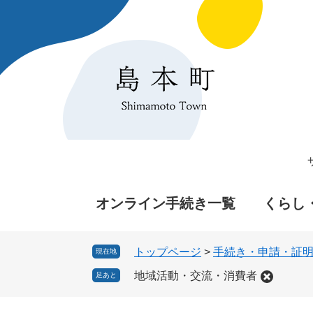
ペ
メ
ー
ニ
ジ
ュ
の
ー
先
を
頭
飛
で
ば
す
し
。
て
本
文
へ
オンライン手続き一覧
くらし
トップページ
>
手続き・申請・証
現在地
地域活動・交流・消費者
足あと