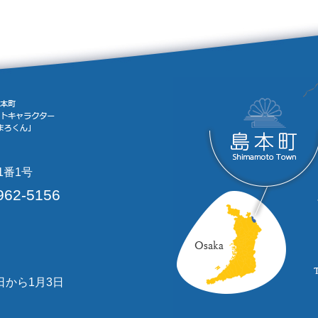
1番1号
962-5156
日から1月3日