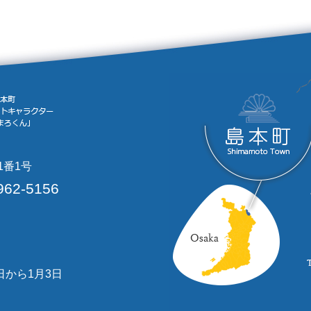
1番1号
962-5156
日から1月3日