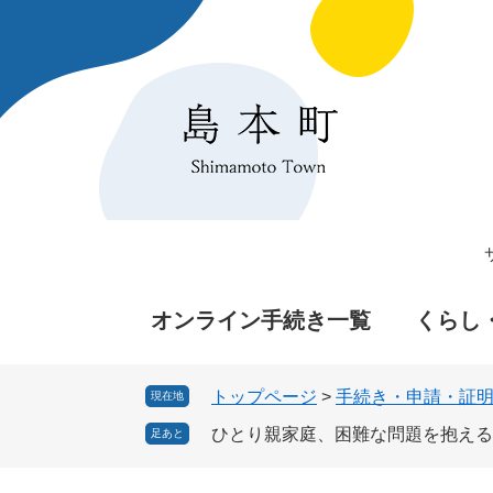
ペ
メ
ー
ニ
ジ
ュ
の
ー
先
を
頭
飛
で
ば
す
し
。
て
本
文
へ
オンライン手続き一覧
くらし
トップページ
>
手続き・申請・証
現在地
ひとり親家庭、困難な問題を抱える
足あと