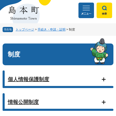
ペ
メ
ー
ニ
ジ
ュ
の
ー
先
を
頭
飛
トップページ
>
手続き・申請・証明
>
制度
現在地
で
ば
す
し
本
。
て
文
本
制度
文
へ
個人情報保護制度
情報公開制度