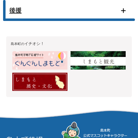
後援
イチオシ！
島本町の