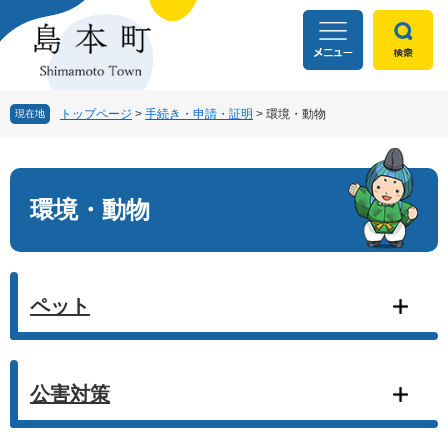
ペ
メ
ー
ニ
ジ
ュ
の
ー
先
を
頭
飛
トップページ
>
手続き・申請・証明
>
環境・動物
現在地
で
ば
す
し
本
。
て
文
本
環境・動物
文
へ
ペット
公害対策