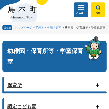
ペ
メ
ー
ニ
ジ
ュ
の
ー
先
を
頭
飛
トップページ
>
手続き・申請・証明
>
幼稚園・保育所等・学童保育室
現在地
で
ば
す
し
本
。
て
文
本
幼稚園・保育所等・学童保育
文
へ
室
保育所
認定こども園