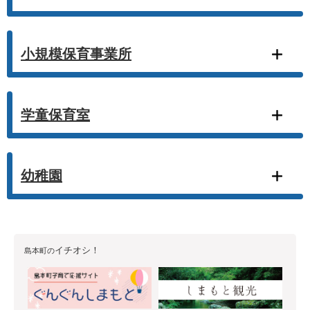
小規模保育事業所
学童保育室
幼稚園
イチオシ！
島本町の