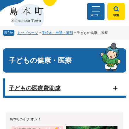
ペ
メ
ー
ニ
ジ
ュ
の
ー
先
を
頭
飛
トップページ
>
手続き・申請・証明
>
子どもの健康・医療
現在地
で
ば
す
し
本
。
て
文
本
子どもの健康・医療
文
へ
子どもの医療費助成
イチオシ！
島本町の