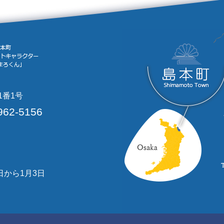
1番1号
962-5156
日から1月3日