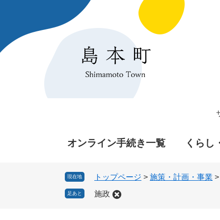
ペ
メ
ー
ニ
ジ
ュ
の
ー
先
を
頭
飛
で
ば
す
し
。
て
本
文
へ
オンライン手続き一覧
くらし
トップページ
>
施策・計画・事業
現在地
施政
足あと