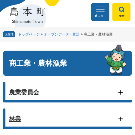
ペ
メ
ー
ニ
ジ
ュ
の
ー
先
を
頭
飛
トップページ
>
オープンデータ・統計
>
商工業・農林漁業
現在地
で
ば
す
し
本
。
て
文
本
商工業・農林漁業
文
へ
農業委員会
林業