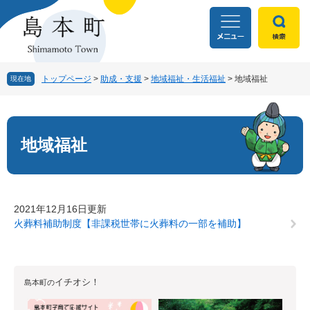
ペ
メ
ー
ニ
ジ
ュ
の
ー
先
を
頭
飛
トップページ
>
助成・支援
>
地域福祉・生活福祉
>
地域福祉
現在地
で
ば
す
し
本
。
て
文
本
地域福祉
文
へ
2021年12月16日更新
火葬料補助制度【非課税世帯に火葬料の一部を補助】
イチオシ！
島本町の