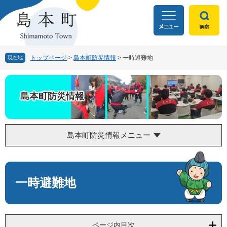
ペ
メ
ー
ニ
ジ
ュ
の
ー
先
を
頭
飛
トップページ
>
島本町防災情報
>
一時避難地
現在地
で
ば
す
し
。
て
島本町防災情報
本
文
へ
島本町防災情報メニュー
本
文
一時避難地
ページ内目次