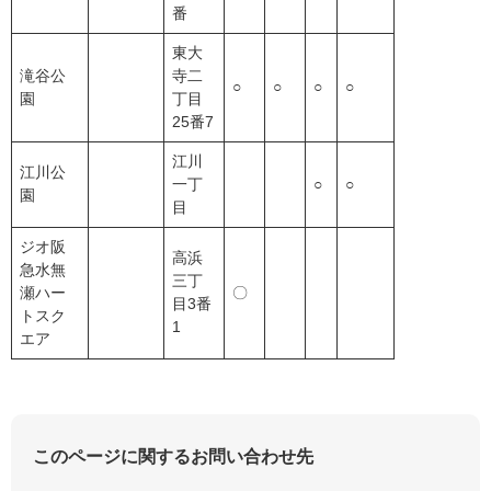
番
東大
滝谷公
寺二
○
○
○
○
園
丁目
25番7
江川
江川公
一丁
○
○
園
目
ジオ阪
高浜
急水無
三丁
瀬ハー
〇
目3番
トスク
1
エア
このページに関するお問い合わせ先