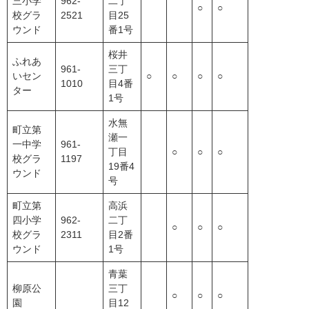
三小学
962-
二丁
○
○
校グラ
2521
目25
ウンド
番1号
桜井
ふれあ
961-
三丁
いセン
○
○
○
○
1010
目4番
ター
1号
水無
町立第
瀬一
一中学
961-
丁目
○
○
○
校グラ
1197
19番4
ウンド
号
町立第
高浜
四小学
962-
二丁
○
○
○
校グラ
2311
目2番
ウンド
1号
青葉
柳原公
三丁
○
○
○
園
目12