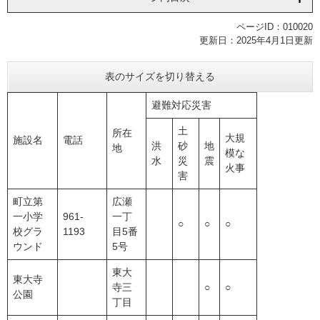
ページID：010020
更新日：2025年4月1日更新
表のサイズを切り替える
避難対応災害
土
所在
大規
施設名
電話
洪
砂
地
地
模な
水
災
震
火事
害
町立第
広瀬
一小学
961-
一丁
○
○
○
校グラ
1193
目5番
ウンド
5号
東大
東大寺
寺三
○
○
公園
丁目