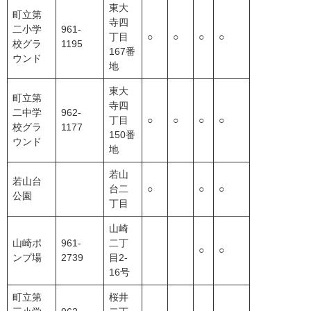
東大
町立第
寺四
二小学
961-
丁目
○
○
○
○
校グラ
1195
167番
ウンド
地
東大
町立第
寺四
二中学
962-
丁目
○
○
○
○
校グラ
1177
150番
ウンド
地
若山
若山台
台二
○
○
○
公園
丁目
山崎
山崎ポ
961-
二丁
○
○
ンプ場
2739
目2-
16号
町立第
桜井