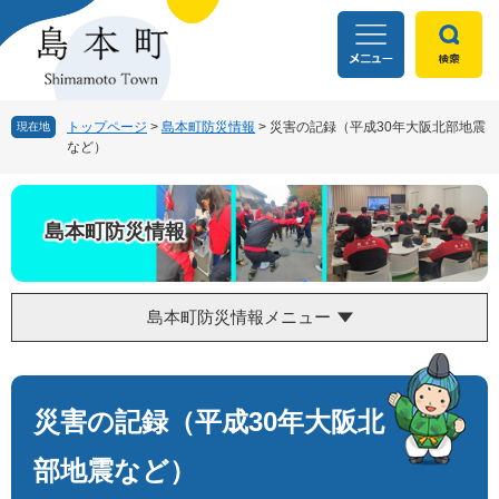
ペ
メ
ー
ニ
ジ
ュ
の
ー
先
を
頭
飛
トップページ
>
島本町防災情報
>
災害の記録（平成30年大阪北部地震
現在地
など）
で
ば
す
し
。
て
本
島本町防災情報
文
へ
島本町防災情報メニュー
本
文
災害の記録（平成30年大阪北
部地震など）