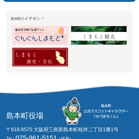
イチオシ！
島本町の
島本町役場
〒618-8570 大阪府三島郡島本町桜井二丁目1番1号
075-961-5151
Tel：
（代表）