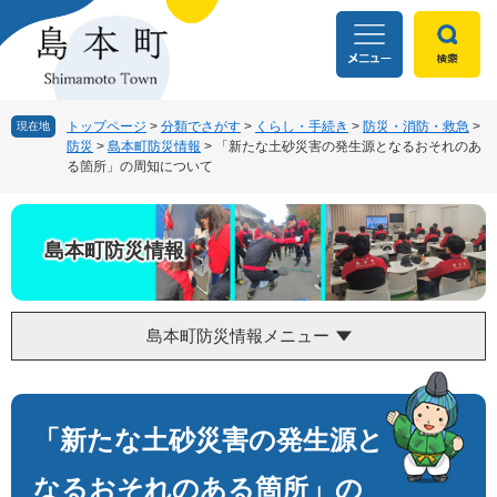
ペ
メ
ー
ニ
ジ
ュ
の
ー
先
を
頭
飛
トップページ
>
分類でさがす
>
くらし・手続き
>
防災・消防・救急
>
現在地
防災
>
島本町防災情報
>
「新たな土砂災害の発生源となるおそれのあ
で
ば
る箇所」の周知について
す
し
。
て
本
文
島本町防災情報
へ
島本町防災情報メニュー
本
文
「新たな土砂災害の発生源と
なるおそれのある箇所」の