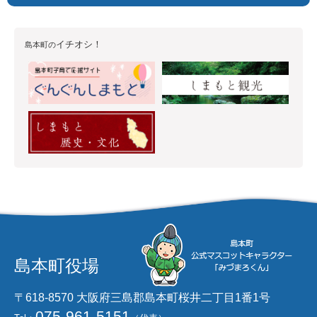
イチオシ！
島本町の
島本町役場
〒618-8570 大阪府三島郡島本町桜井二丁目1番1号
075-961-5151