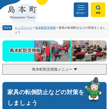
ペ
メ
ー
ニ
ジ
ュ
の
ー
先
を
頭
飛
トップページ
>
島本町防災情報
>
家具の転倒防止などの対策をしまし
現在地
ょう
で
ば
す
し
。
て
本
島本町防災情報
文
へ
島本町防災情報メニュー
本
文
家具の転倒防止などの対策を
しましょう