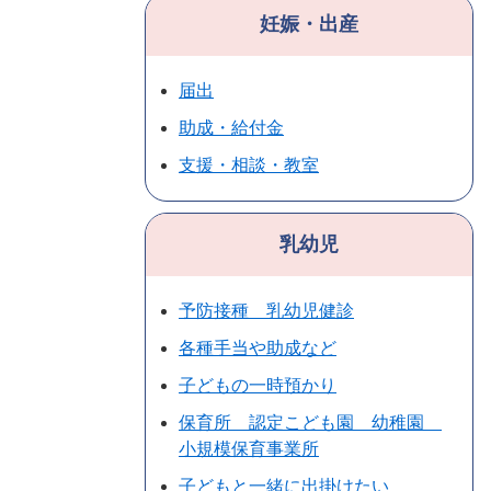
妊娠・出産
届出
助成・給付金
支援・相談・教室
乳幼児
予防接種 乳幼児健診
各種手当や助成など
子どもの一時預かり
保育所 認定こども園 幼稚園
小規模保育事業所
子どもと一緒に出掛けたい