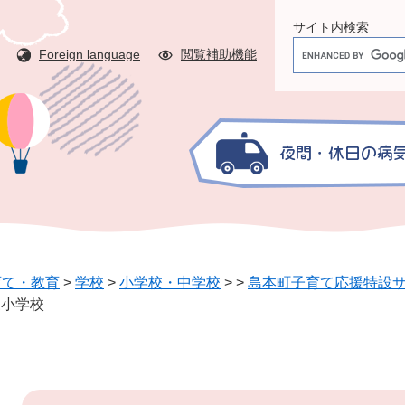
サイト内検索
G
Foreign language
閲覧補助機能
o
o
g
l
e
カ
ス
タ
ム
検
育て・教育
>
学校
>
小学校・中学校
>
>
島本町子育て応援特設
索
三小学校
本