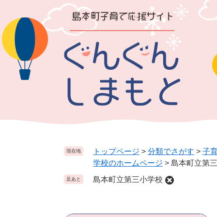
ペ
メ
ー
ニ
ジ
ュ
の
ー
先
を
頭
飛
で
ば
す
し
。
て
本
文
へ
トップページ
>
分類でさがす
>
子
現在地
学校のホームページ
>
島本町立第
島本町立第三小学校
足あと