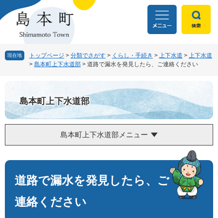
ペ
メ
ー
ニ
ジ
ュ
の
ー
先
を
頭
飛
トップページ
>
分類でさがす
>
くらし・手続き
>
上下水道
>
上下水道
現在地
>
島本町上下水道部
>
道路で漏水を発見したら、ご連絡ください
で
ば
す
し
。
て
本
島本町上下水道部
文
へ
島本町上下水道部メニュー
本
文
道路で漏水を発見したら、ご
連絡ください