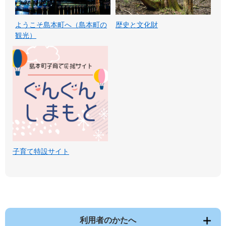
ようこそ島本町へ（島本町の
歴史と文化財
観光）
子育て特設サイト
利用者のかたへ