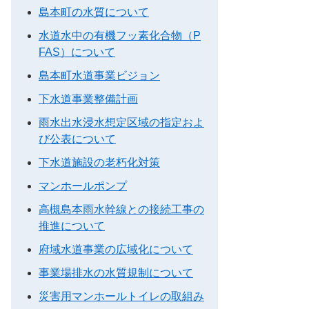
島本町の水質について
水道水中の有機フッ素化合物（P
FAS）について
島本町水道事業ビジョン
下水道事業整備計画
雨水出水浸水想定区域の指定およ
び公表について
下水道施設の老朽化対策
マンホールポンプ
高槻島本雨水幹線との接続工事の
推進について
府域水道事業の広域化について
事業場排水の水質規制について
災害用マンホールトイレの取組み