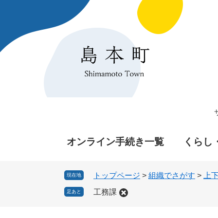
ペ
メ
ー
ニ
ジ
ュ
の
ー
先
を
頭
飛
で
ば
す
し
。
て
本
文
へ
オンライン手続き一覧
くらし
トップページ
>
組織でさがす
>
上
現在地
工務課
足あと