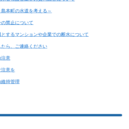
～島本町の水道を考える～
ンの禁止について
因とするマンションや企業での断水について
したら、ご連絡ください
の注意
ご注意を
の維持管理