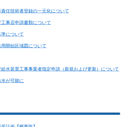
事責任技術者登録の一元化について
定工事店申請書類について
基準について
供用開始区域図について
定給水装置工事事業者指定申請（新規および更新）について
給水が可能に
新等計画【概要版】