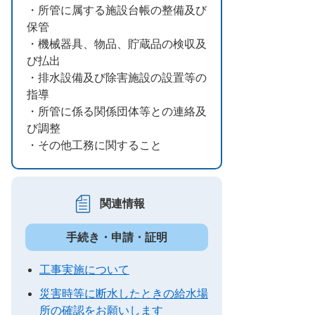
・所管に属する施設台帳の整備及び
保管
・機械器具、物品、貯蔵品の検収及
び払出
・排水設備及び除害施設の設置等の
指導
・所管に係る関係団体等との連絡及
び調整
・その他工務に関すること
関連情報
手続き・申請・証明
工事実施について
災害時等に断水したときの給水場
所の確認をお願いします