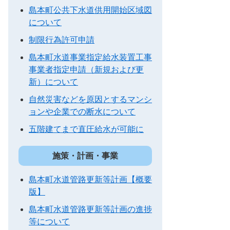
島本町公共下水道供用開始区域図
について
制限行為許可申請
島本町水道事業指定給水装置工事
事業者指定申請（新規および更
新）について
自然災害などを原因とするマンシ
ョンや企業での断水について
五階建てまで直圧給水が可能に
施策・計画・事業
島本町⽔道管路更新等計画【概要
版】
島本町水道管路更新等計画の進捗
等について