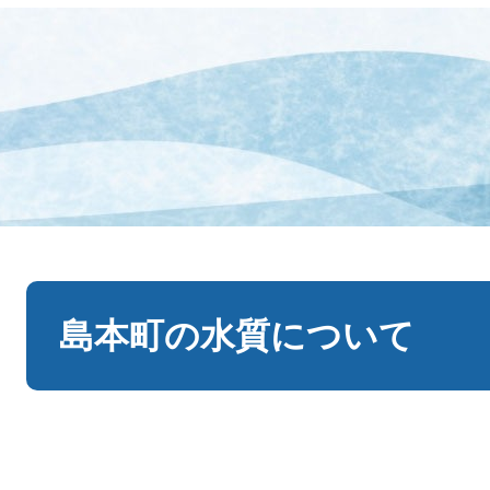
本
文
島本町の水質について