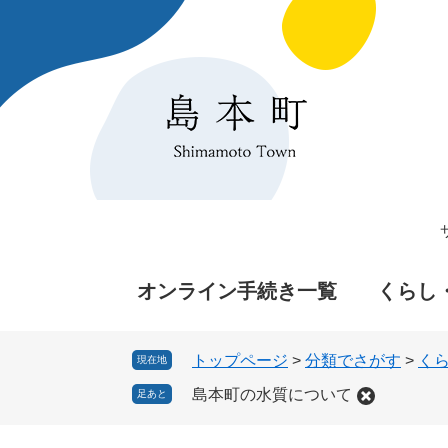
ペ
メ
ー
ニ
ジ
ュ
の
ー
先
を
頭
飛
で
ば
す
し
。
て
本
文
へ
オンライン手続き一覧
くらし
トップページ
>
分類でさがす
>
く
現在地
島本町の水質について
足あと