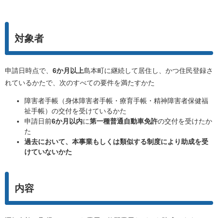
対象者
申請日時点で、
6か月以上
島本町に継続して居住し、かつ住民登録さ
れているかたで、次のすべての要件を満たすかた
障害者手帳（身体障害者手帳・療育手帳・精神障害者保健福
祉手帳）の交付を受けているかた
申請日前
6か月以内
に
第一種普通自動車免許
の交付を受けたか
た
過去において、本事業もしくは類似する制度により助成を受
けていないかた
内容