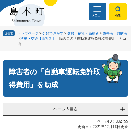
ペ
メ
ー
ニ
ジ
ュ
の
ー
先
を
頭
飛
トップページ
>
分類でさがす
>
健康・福祉・高齢者
>
障害者・難病者
現在地
>
移動・交通【障害者】
>
障害者の「自動車運転免許取得費用」を助
で
ば
成
す
し
。
て
本
本
文
文
障害者の「自動車運転免許取
へ
得費用」を助成
ページ内目次
ページID：002755
更新日：2021年12月16日更新