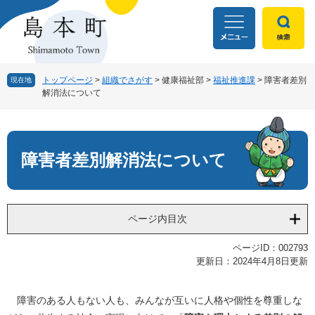
ペ
メ
ー
ニ
ジ
ュ
の
ー
先
を
頭
飛
トップページ
>
組織でさがす
>
健康福祉部
>
福祉推進課
>
障害者差別
現在地
解消法について
で
ば
す
し
本
。
て
文
本
文
障害者差別解消法について
へ
ページ内目次
ページID：002793
更新日：2024年4月8日更新
障害のある人もない人も、みんなが互いに人格や個性を尊重しな