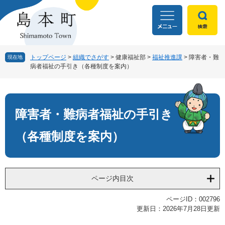
ペ
メ
ー
ニ
ジ
ュ
の
ー
先
を
頭
飛
トップページ
>
組織でさがす
>
健康福祉部
>
福祉推進課
>
障害者・難
現在地
病者福祉の手引き（各種制度を案内）
で
ば
す
し
本
。
て
文
本
文
障害者・難病者福祉の手引き
へ
（各種制度を案内）
ページ内目次
ページID：002796
更新日：2026年7月28日更新