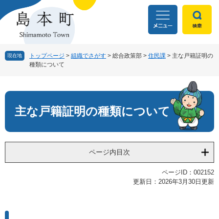
ペ
メ
ー
ニ
ジ
ュ
の
ー
先
を
頭
飛
トップページ
>
組織でさがす
>
総合政策部
>
住民課
>
主な戸籍証明の
現在地
種類について
で
ば
す
し
本
。
て
文
本
文
主な戸籍証明の種類について
へ
ページ内目次
ページID：002152
更新日：2026年3月30日更新