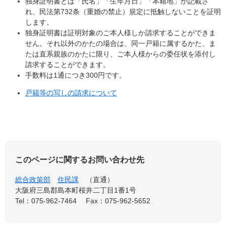
独身証明書とは「氏名」「生年月日」「本籍地」が記載さ
れ、民法第732条（重婚の禁止）規定に抵触しないことを証明
します。
独身証明書は証明対象のご本人様しか請求することができま
せん。それ以外のかたの場合は、同一戸籍に属するかた、ま
たは直系親族のかたに限り、ご本人様からの委任状を添付し
請求することができます。
手数料は1通につき300円です。
戸籍等の写しの請求について
このページに関するお問い合わせ先
総合政策部
住民課
直通
大阪府三島郡島本町桜井二丁目1番1号
Tel：075-962-7464
Fax：075-962-5652