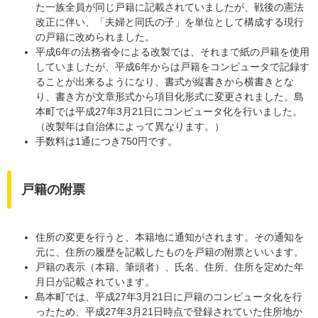
た一族全員が同じ戸籍に記載されていましたが、戦後の憲法
改正に伴い、「夫婦と同氏の子」を単位として構成する現行
の戸籍に改められました。
平成6年の法務省令による改製では、それまで紙の戸籍を使用
していましたが、平成6年からは戸籍をコンピュータで記録す
ることが出来るようになり、書式が縦書きから横書きとな
り、書き方が文章形式から項目化形式に変更されました。島
本町では平成27年3月21日にコンピュータ化を行いました。
（改製年は自治体によって異なります。）
手数料は1通につき750円です。
戸籍の附票
住所の変更を行うと、本籍地に通知がされます。その通知を
元に、住所の履歴を記載したものを戸籍の附票といいます。
戸籍の表示（本籍、筆頭者）、氏名、住所、住所を定めた年
月日が記載されています。
島本町では、平成27年3月21日に戸籍のコンピュータ化を行
ったため、平成27年3月21日時点で登録されていた住所地か