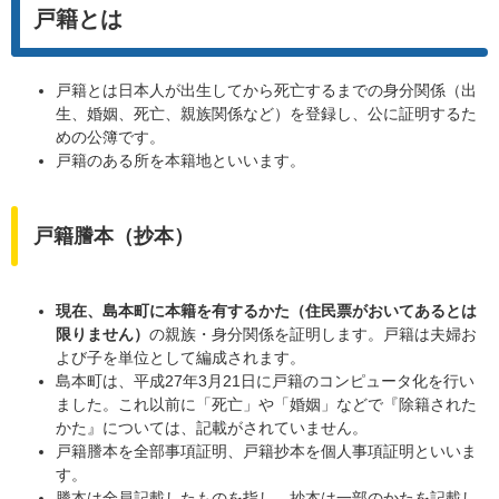
戸籍とは
戸籍とは日本人が出生してから死亡するまでの身分関係（出
生、婚姻、死亡、親族関係など）を登録し、公に証明するた
めの公簿です。
戸籍のある所を本籍地といいます。
戸籍謄本（抄本）
現在、島本町に本籍を有するかた
（住民票がおいてあるとは
限りません）
の親族・身分関係を証明します。戸籍は夫婦お
よび子を単位として編成されます。
島本町は、平成27年3月21日に戸籍のコンピュータ化を行い
ました。これ以前に「死亡」や「婚姻」などで『除籍された
かた』については、記載がされていません。
戸籍謄本を全部事項証明、戸籍抄本を個人事項証明といいま
す。
謄本は全員記載したものを指し、抄本は一部のかたを記載し