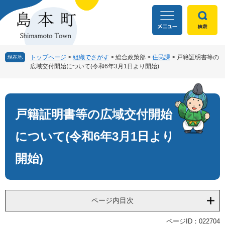
ペ
メ
ー
ニ
ジ
ュ
の
ー
先
を
頭
飛
トップページ
>
組織でさがす
>
総合政策部
>
住民課
>
戸籍証明書等の
現在地
広域交付開始について(令和6年3月1日より開始)
で
ば
す
し
本
。
て
文
本
文
戸籍証明書等の広域交付開始
へ
について(令和6年3月1日より
開始)
ページ内目次
ページID：022704