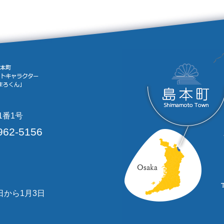
1番1号
962-5156
日から1月3日