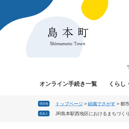
ペ
メ
ー
ニ
ジ
ュ
の
ー
先
を
頭
飛
で
ば
す
し
。
て
本
文
へ
オンライン手続き一覧
くらし
トップページ
>
組織でさがす
>
都
現在地
JR島本駅西地区におけるまちづく
足あと