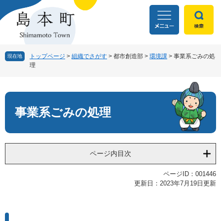
ペ
メ
ー
ニ
ジ
ュ
の
ー
先
を
頭
飛
トップページ
>
組織でさがす
>
都市創造部
>
環境課
>
事業系ごみの処
現在地
理
で
ば
す
し
本
。
て
文
本
文
事業系ごみの処理
へ
ページ内目次
ページID：001446
更新日：2023年7月19日更新