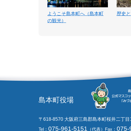
ようこそ島本町へ（島本町
歴史と
の観光）
島本町役場
〒618-8570 大阪府三島郡島本町桜井二丁目
075-961-5151
075-
Tel：
（代表）
Fax：