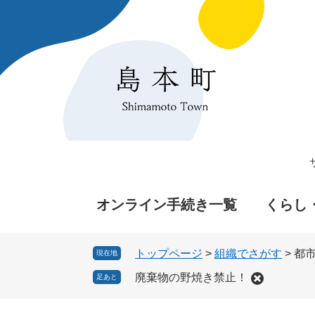
ペ
メ
ー
ニ
ジ
ュ
の
ー
先
を
頭
飛
で
ば
す
し
。
て
本
文
へ
オンライン手続き一覧
くらし
トップページ
>
組織でさがす
>
都
現在地
廃棄物の野焼き禁止！
足あと