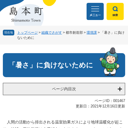
ペ
メ
ー
ニ
ジ
ュ
の
ー
先
を
頭
飛
トップページ
>
組織でさがす
>
都市創造部
>
環境課
>
「暑さ」に負け
現在地
ないために
で
ば
す
し
本
。
て
文
本
文
「暑さ」に負けないために
へ
ページ内目次
ページID：001467
更新日：2021年12月16日更新
人間の活動から排出される温室効果ガスにより地球温暖化が起こ