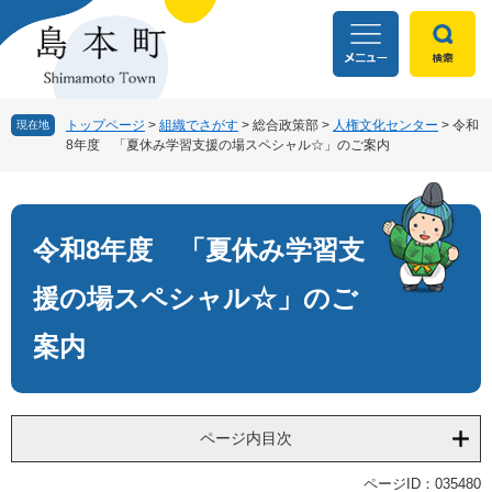
ペ
メ
ー
ニ
ジ
ュ
の
ー
先
を
頭
飛
トップページ
>
組織でさがす
>
総合政策部
>
人権文化センター
>
令和
現在地
8年度 「夏休み学習支援の場スペシャル☆」のご案内
で
ば
す
し
本
。
て
文
本
文
令和8年度 「夏休み学習支
へ
援の場スペシャル☆」のご
案内
ページ内目次
ページID：035480