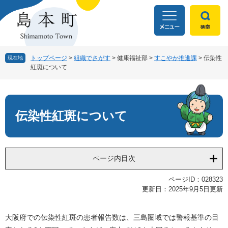
ペ
メ
ー
ニ
ジ
ュ
の
ー
先
を
頭
飛
トップページ
>
組織でさがす
>
健康福祉部
>
すこやか推進課
>
伝染性
現在地
紅斑について
で
ば
す
し
本
。
て
文
本
文
伝染性紅斑について
へ
ページ内目次
ページID：028323
更新日：2025年9月5日更新
大阪府での伝染性紅斑の患者報告数は、三島圏域では警報基準の目