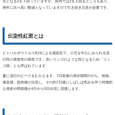
安となる2を下回っていますが、府内では2を上回るところもあり、
例年に比べ高い数値となっていますので引き続き注意が必要です。
伝染性紅斑とは
ヒトパルボウイルスB19による感染症で、小児を中心にみられる流
行性の発疹性の病気です。赤いリンゴのような頬となるため「リン
ゴ病」とも呼ばれています。
夏に流行のピークをむかえます。7日前後の潜伏期間ののち、発熱、
倦怠感、筋肉痛が出現し、その約7日後にしばしば痒みを伴う特徴的
な発疹や関節痛が4日から5日出現し回復します。