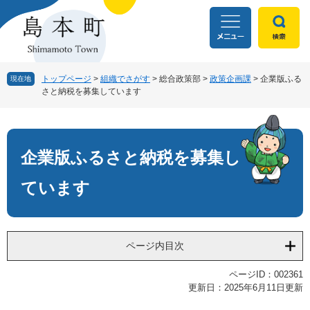
ペ
メ
ー
ニ
ジ
ュ
の
ー
先
を
頭
飛
トップページ
>
組織でさがす
>
総合政策部
>
政策企画課
>
企業版ふる
現在地
さと納税を募集しています
で
ば
す
し
本
。
て
文
本
文
企業版ふるさと納税を募集し
へ
ています
ページ内目次
ページID：002361
更新日：2025年6月11日更新