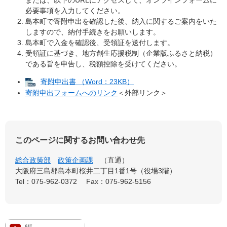
または、以下のURLにアクセスして、オンラインフォームに
必要事項を入力してください。
島本町で寄附申出を確認した後、納入に関するご案内をいた
しますので、納付手続きをお願いします。
島本町で入金を確認後、受領証を送付します。
受領証に基づき、地方創生応援税制（企業版ふるさと納税）
である旨を申告し、税額控除を受けてください。
寄附申出書 （Word：23KB）
寄附申出フォームへのリンク
＜外部リンク＞
このページに関するお問い合わせ先
総合政策部
政策企画課
直通
大阪府三島郡島本町桜井二丁目1番1号（役場3階）
Tel：075-962-0372
Fax：075-962-5156