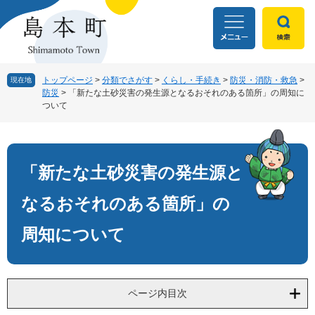
ペ
メ
ー
ニ
ジ
ュ
の
ー
先
を
頭
飛
トップページ
>
分類でさがす
>
くらし・手続き
>
防災・消防・救急
>
現在地
防災
>
「新たな土砂災害の発生源となるおそれのある箇所」の周知に
で
ば
ついて
す
し
。
て
本
本
文
文
「新たな土砂災害の発生源と
へ
なるおそれのある箇所」の
周知について
ページ内目次