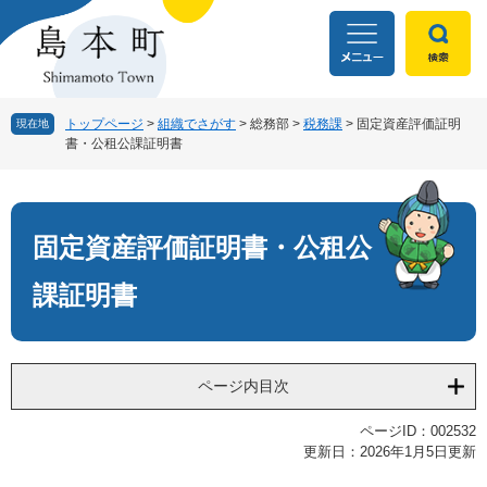
ペ
メ
ー
ニ
ジ
ュ
の
ー
先
を
頭
飛
トップページ
>
組織でさがす
>
総務部
>
税務課
>
固定資産評価証明
現在地
書・公租公課証明書
で
ば
す
し
本
。
て
文
本
文
固定資産評価証明書・公租公
へ
課証明書
ページ内目次
ページID：002532
更新日：2026年1月5日更新