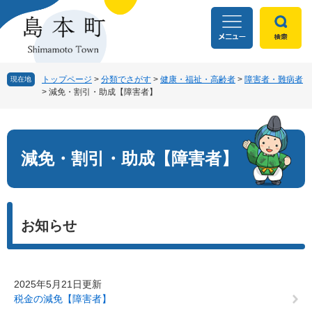
ペ
メ
ー
ニ
ジ
ュ
の
ー
先
を
頭
飛
トップページ
>
分類でさがす
>
健康・福祉・高齢者
>
障害者・難病者
現在地
>
減免・割引・助成【障害者】
で
ば
す
し
本
。
て
文
本
文
減免・割引・助成【障害者】
へ
お知らせ
2025年5月21日更新
税金の減免【障害者】