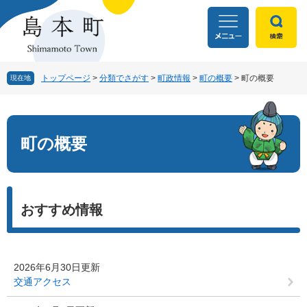
ペ
メ
ー
ニ
ジ
ュ
の
ー
先
を
頭
飛
トップページ
>
分類でさがす
>
町政情報
>
町の概要
>
町の概要
現在地
で
ば
す
し
本
。
て
文
本
町の概要
文
へ
おすすめ情報
2026年6月30日更新
交通アクセス