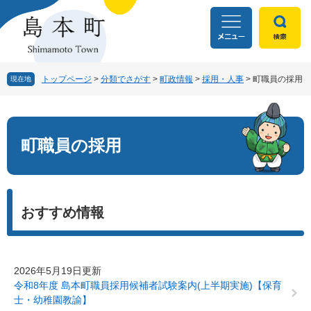
ペ
メ
ー
ニ
ジ
ュ
の
ー
先
を
頭
飛
トップページ
>
分類でさがす
>
町政情報
>
採用・人事
>
町職員の採用
現在地
で
ば
す
し
本
。
て
文
本
町職員の採用
文
へ
おすすめ情報
2026年5月19日更新
令和8年度 島本町職員採用候補者試験案内(上半期実施)【保育
士・幼稚園教諭】