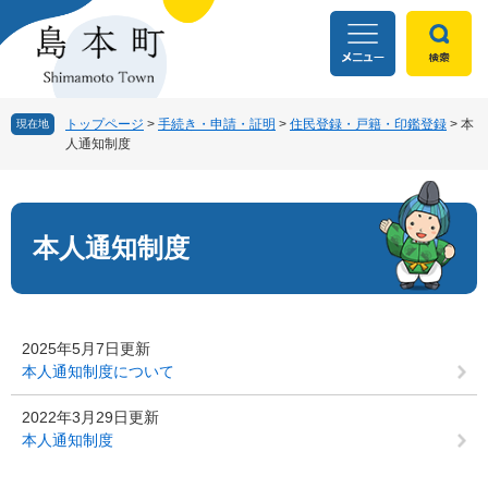
ペ
メ
ー
ニ
ジ
ュ
の
ー
先
を
頭
飛
トップページ
>
手続き・申請・証明
>
住民登録・戸籍・印鑑登録
>
本
現在地
人通知制度
で
ば
す
し
本
。
て
文
本
文
本人通知制度
へ
2025年5月7日更新
本人通知制度について
2022年3月29日更新
本人通知制度