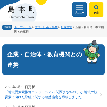
ペ
メ
ー
ニ
ジ
ュ
の
ー
先
を
頭
飛
トップページ
>
施策・計画・事業
>
町政運営
>
企業・自治体・教育機
現在地
関との連携
で
ば
す
し
本
。
て
文
本
文
企業・自治体・教育機関との
へ
連携
2025年6月11日更新
「地域脱炭素推進コンソーシアム 関西まちWe’ll」と 地域の脱
炭素に向けた取組に関する連携協定を締結しました