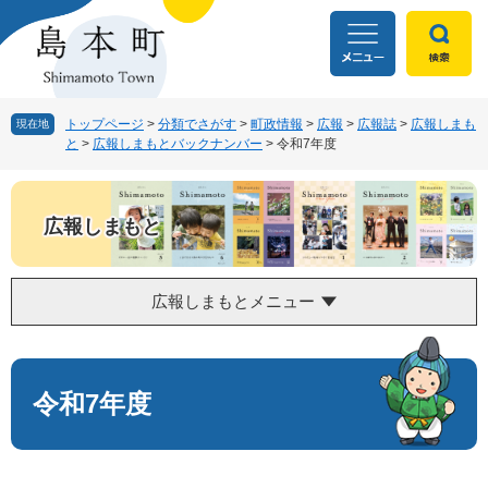
ペ
メ
ー
ニ
ジ
ュ
の
ー
先
を
頭
飛
トップページ
>
分類でさがす
>
町政情報
>
広報
>
広報誌
>
広報しまも
現在地
と
>
広報しまもとバックナンバー
>
令和7年度
で
ば
す
し
。
て
本
広報しまもと
文
へ
広報しまもとメニュー
本
文
令和7年度