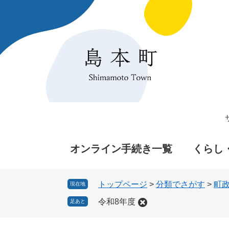
ペ
メ
ー
ニ
ジ
ュ
の
ー
先
を
頭
飛
で
ば
す
し
。
て
本
文
へ
オンライン手続き一覧
くらし
トップページ
>
分類でさがす
>
町
現在地
令和8年度
足あと