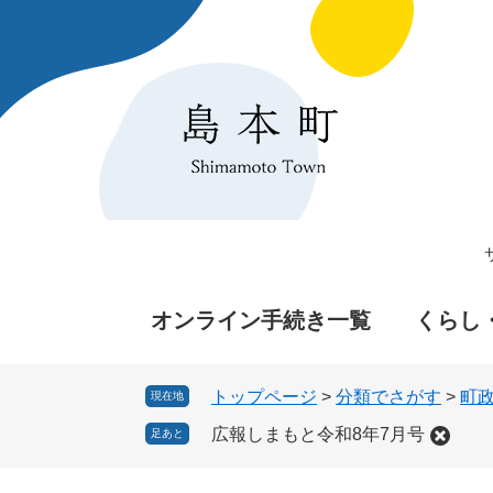
ペ
メ
ー
ニ
ジ
ュ
の
ー
先
を
頭
飛
で
ば
す
し
。
て
本
文
へ
オンライン手続き一覧
くらし
トップページ
>
分類でさがす
>
町
現在地
広報しまもと令和8年7月号
足あと